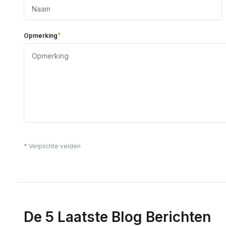
*
Opmerking
* Verplichte velden
De 5 Laatste Blog Berichten