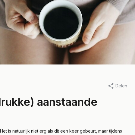
 en Top Zwanger, 8 december
Door Op en Top Zwanger, 20 
2025
Delen
ledikant naar
Moedermelk
pel)bed in 5
Voedingswaard
(drukke) aanstaande
ppen
Een diepgaande
op de samenste
eer
en belangrijke
 is natuurlijk niet erg als dit een keer gebeurt, maar tijdens