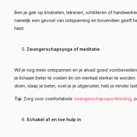
Ben je gek op knutselen, tekenen, schilderen of handwerken? L
namelijk een gevoel van ontspanning en bovendien geeft he
hebt.
Zwangerschapsyoga of meditatie
Wil je nog meer ontspannen en je alvast goed voorbereiden
je lichaam beter te voelen én om mentaal sterker te worden
doen, slaap je beter, voel je je uitgeruster, heb je minder la
Tip
: Zorg voor comfortabele
zwangerschapssportkleding
, 
Schakel af en toe hulp in