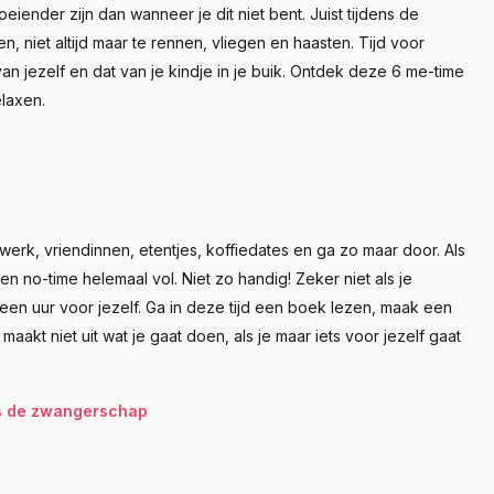
ender zijn dan wanneer je dit niet bent. Juist tijdens de
voedingsstoffe
, niet altijd maar te rennen, vliegen en haasten. Tijd voor
Lees meer
an jezelf en dat van je kindje in je buik. Ontdek deze 6 me-time
elaxen.
 werk, vriendinnen, etentjes, koffiedates en ga zo maar door. Als
 no-time helemaal vol. Niet zo handig! Zeker niet als je
 een uur voor jezelf. Ga in deze tijd een boek lezen, maak een
akt niet uit wat je gaat doen, als je maar iets voor jezelf gaat
ns de zwangerschap