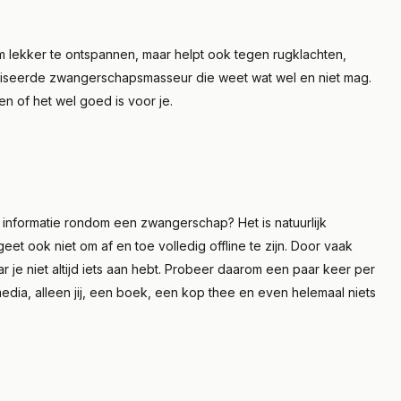
 lekker te ontspannen, maar helpt ook tegen rugklachten,
aliseerde zwangerschapsmasseur die weet wat wel en niet mag.
en of het wel goed is voor je.
 en informatie rondom een zwangerschap? Het is natuurlijk
et ook niet om af en toe volledig offline te zijn. Door vaak
ar je niet altijd iets aan hebt. Probeer daarom een paar keer per
edia, alleen jij, een boek, een kop thee en even helemaal niets