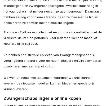
BB is een bekend merk op de Europese markt met 20 jaar ervaring
in ondergoed en zwangerschapslingerie. Kwaliteit staat hoog in
het vaandel en met minder nemen ze geen genoegen. Daarnaast
hebben ze oog voor nieuwe trends, gaan ze mee met de tijd en
combineren ze comfort met de mooiste lingerie.
Trendy en Tijdloze modellen met een oog voor kwaliteit en met de
vrolijkste kleuren en patronen. Voor iedereen wel een model of
kleur die bij je stijl past.
Ze hebben een stijlvolle collectie van zwangerschapsbeha's,
voedingbeha's, beha's voor de nacht, bustiers en zijn allemaal te
combineren met een slip of string.
We werken nauw met BB samen, waardoor we snel kunnen
leveren, de nieuwste modellen kunnen bieden en goede prijs
kunnen leveren!
Zwangerschapslingerie online kopen
U kunt bij ons op ieder moment van de dag en waar u maar bent