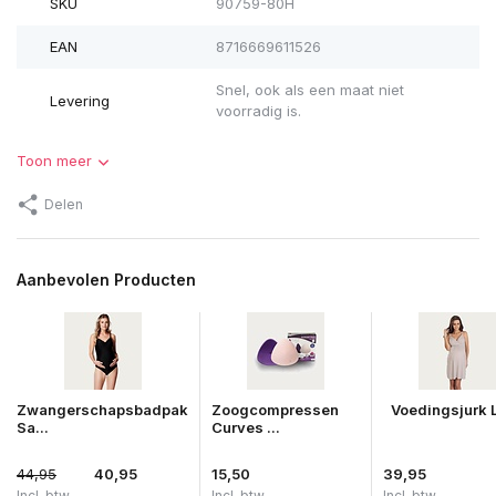
SKU
90759-80H
EAN
8716669611526
Snel, ook als een maat niet
Levering
voorradig is.
Toon meer
Delen
Aanbevolen Producten
Zwangerschapsbadpak
Zoogcompressen
Voedingsjurk L
Sa...
Curves ...
44,95
40,95
15,50
39,95
Incl. btw
Incl. btw
Incl. btw