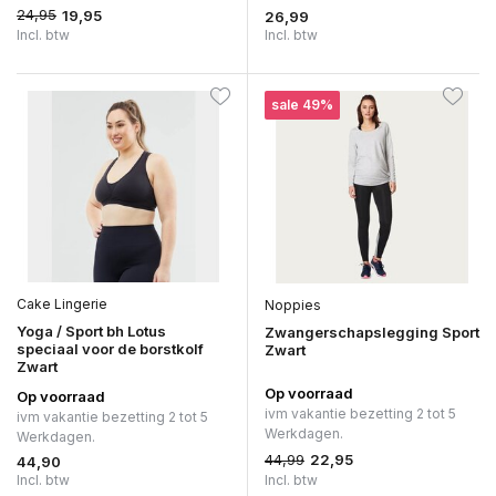
24,95
19,95
26,99
Incl. btw
Incl. btw
sale 49%
Cake Lingerie
Noppies
Yoga / Sport bh Lotus
Zwangerschapslegging Sport
speciaal voor de borstkolf
Zwart
Zwart
Op voorraad
Op voorraad
ivm vakantie bezetting 2 tot 5
ivm vakantie bezetting 2 tot 5
Werkdagen.
Werkdagen.
44,99
22,95
44,90
Incl. btw
Incl. btw