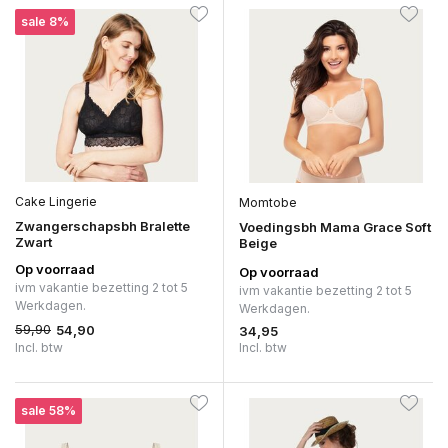
sale 8%
Cake Lingerie
Momtobe
Zwangerschapsbh Bralette
Voedingsbh Mama Grace Soft
Zwart
Beige
Op voorraad
Op voorraad
ivm vakantie bezetting 2 tot 5
ivm vakantie bezetting 2 tot 5
Werkdagen.
Werkdagen.
59,90
54,90
34,95
Incl. btw
Incl. btw
sale 58%