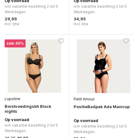
Op voorraad
Op voorraad
ivm vakantie bezetting 2 tot 5
ivm vakantie bezetting 2 tot 5
Werkdagen.
Werkdagen.
29,99
34,95
Incl. btw
Incl. btw
sale 46%
Lupoline
Petit Amour
Borstvoedingsbh Black
PositieBadpak Ada Maxicup
nights
Op voorraad
Op voorraad
ivm vakantie bezetting 2 tot 5
ivm vakantie bezetting 2 tot 5
Werkdagen.
Werkdagen.
36,95