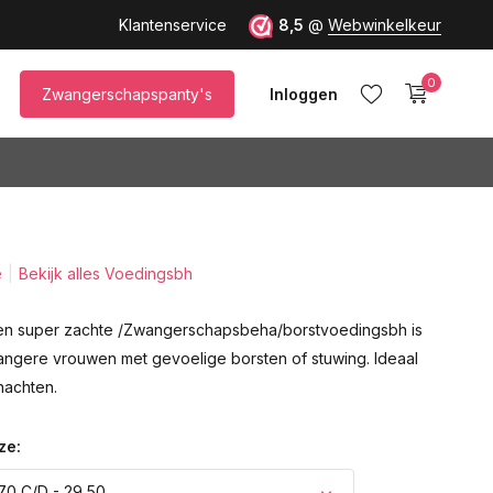
Klantenservice
8,5
@
Webwinkelkeur
0
Zwangerschapspanty's
Inloggen
e
Bekijk alles Voedingsbh
Account aanmaken
en super zachte /Zwangerschapsbeha/borstvoedingsbh is
angere vrouwen met gevoelige borsten of stuwing. Ideaal
nachten.
ze:
70 C/D - 29,50