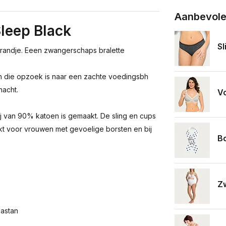
Aanbevole
eep Black
Sl
 randje. Eeen zwangerschaps bralette
n die opzoek is naar een zachte voedingsbh
nacht.
Vo
j van 90% katoen is gemaakt. De sling en cups
kt voor vrouwen met gevoelige borsten en bij
B
Z
astan