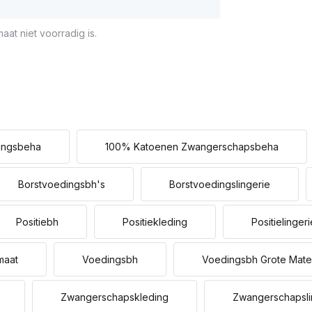
aat niet voorradig is.
ingsbeha
100% Katoenen Zwangerschapsbeha
Borstvoedingsbh's
Borstvoedingslingerie
Positiebh
Positiekleding
Positielingeri
maat
Voedingsbh
Voedingsbh Grote Mat
Zwangerschapskleding
Zwangerschapsli