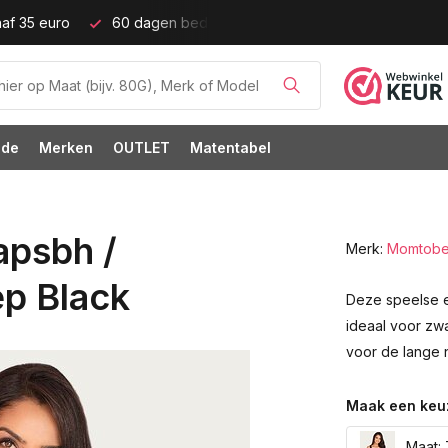
ijd!
Grote cupmaten (t/m cup M)!
ode
Merken
OUTLET
Matentabel
psbh /
Merk:
Momtob
p Black
Deze speelse 
ideaal voor zw
voor de lange 
Maak een keu
Maat: 