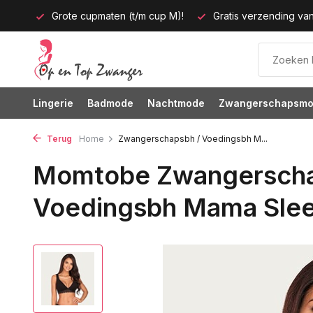
p M)!
Gratis verzending vanaf 35 euro
60 dagen bedenkt
Lingerie
Badmode
Nachtmode
Zwangerschapsm
Terug
Home
Zwangerschapsbh / Voedingsbh M...
Momtobe Zwangerscha
Voedingsbh Mama Slee