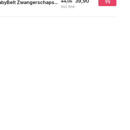
39,90
44,95
byBelt Zwangerschaps...
Incl. btw