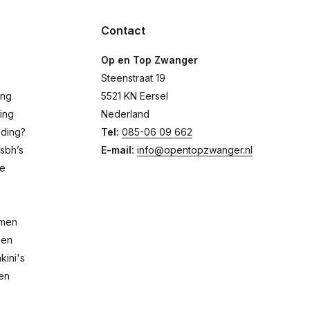
Contact
Op en Top Zwanger
Steenstraat 19
ing
5521 KN Eersel
ing
Nederland
eding?
Tel:
085-06 09 662
sbh’s
E-mail:
info@opentopzwanger.nl
de
emen
pen
ini's
men