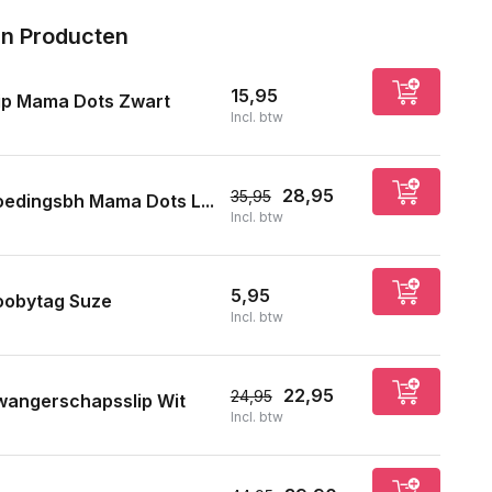
n Producten
15,95
ip Mama Dots Zwart
Incl. btw
28,95
35,95
edingsbh Mama Dots L...
Incl. btw
5,95
oobytag Suze
Incl. btw
22,95
24,95
wangerschapsslip Wit
Incl. btw