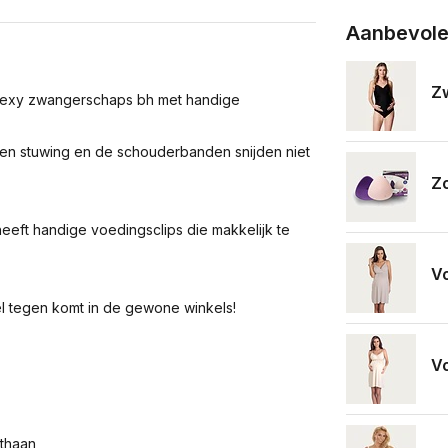
Aanbevole
Z
 sexy zwangerschaps bh met handige
ies en stuwing en de schouderbanden snijden niet
Z
eft handige voedingsclips die makkelijk te
Vo
el tegen komt in de gewone winkels!
V
thaan