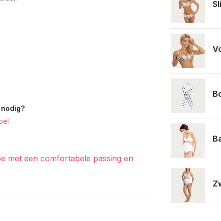
S
V
B
 nodig?
bel
Ba
 met een comfortabele passing en
Z