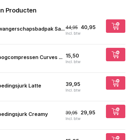
n Producten
40,95
44,95
wangerschapsbadpak Sa...
Incl. btw
15,50
oogcompressen Curves ...
Incl. btw
39,95
edingsjurk Latte
Incl. btw
29,95
39,95
oedingsjurk Creamy
Incl. btw