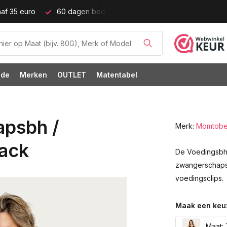
ijd!
Grote cupmaten (t/m cup M)!
ode
Merken
OUTLET
Matentabel
psbh /
Merk:
Momtob
ack
De Voedingsbh
zwangerschaps
voedingsclips.
Maak een keu
Maat: 