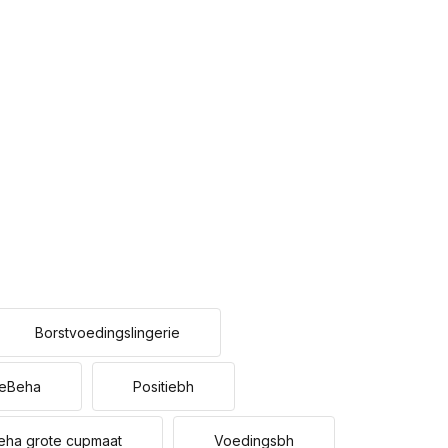
Borstvoedingslingerie
ieBeha
Positiebh
eha grote cupmaat
Voedingsbh