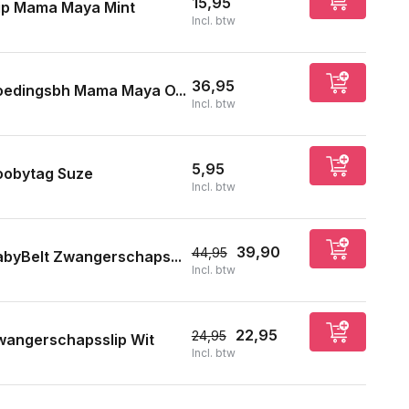
15,95
lip Mama Maya Mint
Incl. btw
36,95
oedingsbh Mama Maya O...
Incl. btw
5,95
oobytag Suze
Incl. btw
39,90
44,95
byBelt Zwangerschaps...
Incl. btw
22,95
24,95
wangerschapsslip Wit
Incl. btw