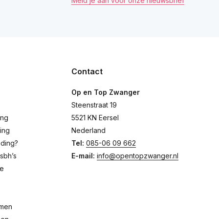
Meld je aan voor onze nieuwsbrief
Contact
Op en Top Zwanger
Steenstraat 19
ing
5521 KN Eersel
ing
Nederland
eding?
Tel:
085-06 09 662
sbh’s
E-mail:
info@opentopzwanger.nl
de
emen