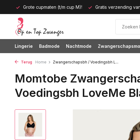
p M)!
Gratis verzending vanaf 35 euro
60 dagen bedenkt
Lingerie
Badmode
Nachtmode
Zwangerschapsm
Terug
Home
Zwangerschapsbh / Voedingsbh L...
Momtobe Zwangerscha
Voedingsbh LoveMe Bl