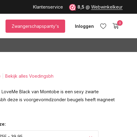
Klantenservice
8,5
@
Webwinkelkeur
0
Zwangerschapspanty's
Inloggen
e
Bekijk alles Voedingsbh
Account aanmaken
 LoveMe Black van Momtobe is een sexy zwarte
bh deze is voorgevormdzonder beugels heeft magneet
ze:
75F - 39,95