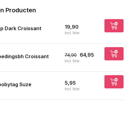
n Producten
19,90
ip Dark Croissant
Incl. btw
64,95
74,90
oedingsbh Croissant
Incl. btw
Uitverkocht
5,95
oobytag Suze
Incl. btw
Uitverkocht