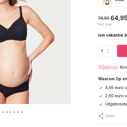
64,9
74,90
Incl. btw
ivm vakantie b
Koo
Waarom Op en
4,95 euro v
2,60 euro 
Uitgebreide
Delen