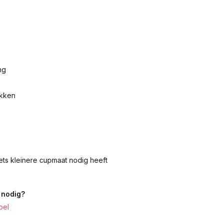
ng
akken
iets kleinere cupmaat nodig heeft
 nodig?
bel