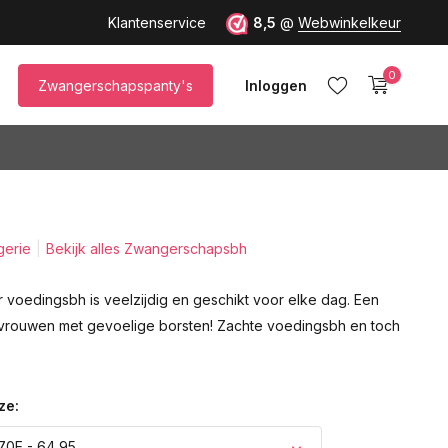
Klantenservice
8,5
@
Webwinkelkeur
0
Zwangerschapspanty's
Inloggen
gerie
Bekijk alles Zwangerschapsbh
Account aanmaken
 voedingsbh is veelzijdig en geschikt voor elke dag. Een
vrouwen met gevoelige borsten! Zachte voedingsbh en toch
ze:
70E - 64,95