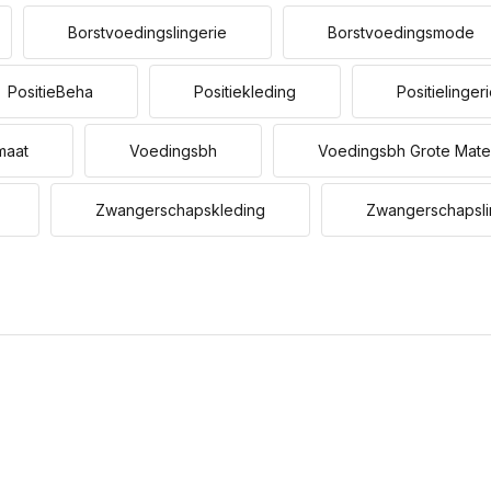
Borstvoedingslingerie
Borstvoedingsmode
PositieBeha
Positiekleding
Positielinger
maat
Voedingsbh
Voedingsbh Grote Mat
Zwangerschapskleding
Zwangerschapsli