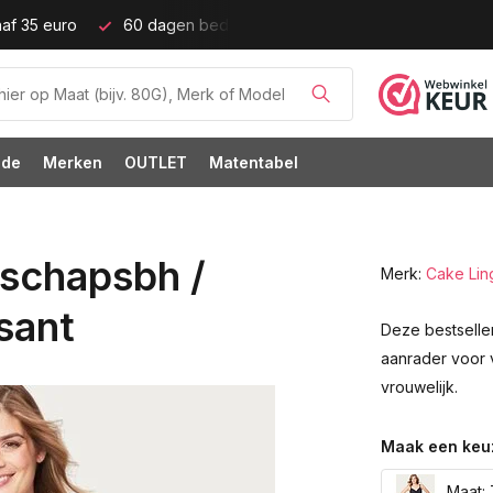
tijd!
Grote cupmaten (t/m cup M)!
ode
Merken
OUTLET
Matentabel
schapsbh /
Merk:
Cake Lin
sant
Deze bestseller
aanrader voor 
vrouwelijk.
Maak een keu
Maat: 