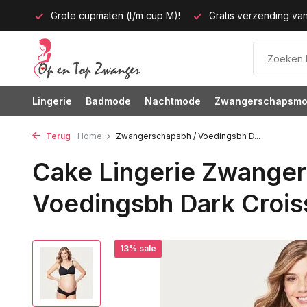
up M)!
Gratis verzending vanaf 35 euro
60 dagen bedenk
Lingerie
Badmode
Nachtmode
Zwangerschapsm
Terug
Home
Zwangerschapsbh / Voedingsbh D...
Cake Lingerie Zwanger
Voedingsbh Dark Crois
13% sale