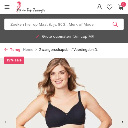
0
Grote cupmaten (t/m cup M)!
Terug
Home
Zwangerschapsbh / Voedingsbh D...
13% sale