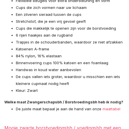
Flexibele beugels voor extra ondersteuning en vorm
Cups die zich vormen naar uw lichaam
Een zilveren sieraad tussen de cups
Stretchstof, die je een vrij gevoel geeft
Cups die makkelijk te openen zijn voor de borstvoeding
Uitverkocht
6 rijen haakjes aan de rugband
Trapjes in de schouderbanden, waardoor ze niet afzakken
Uitverkocht
Katoenen A-frame
84% nylon, 16% elastaan
Binnenvoering cups 100% katoen en een foamlaag
Handwas in koud water aanbevolen
De cups vallen iets groter, waardoor u misschien een iets
kleinere cupmaat nodig heeft
Kleur: Zwart
Uitverkocht
Welke maat Zwangerschapsbh / Borstvoedingsbh heb ik nodig?
De juiste maat bepaal je aan de hand van onze
maattabel
Uitverkocht
Mooie zwarte borstvoedingsbh / voedingsbh met een