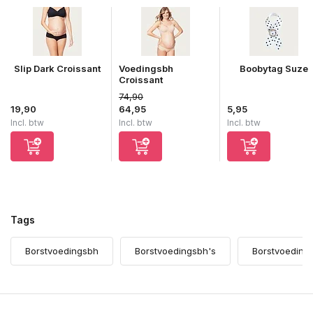
Slip Dark Croissant
Voedingsbh
Boobytag Suze
Croissant
74,90
Uitverkocht
19,90
64,95
5,95
Incl. btw
Incl. btw
Incl. btw
Tags
Borstvoedingsbh
Borstvoedingsbh's
Borstvoedings