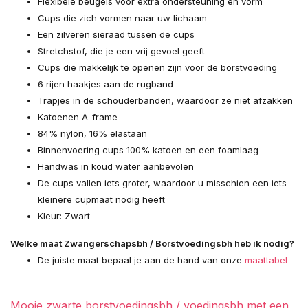
Flexibele beugels voor extra ondersteuning en vorm
Cups die zich vormen naar uw lichaam
Een zilveren sieraad tussen de cups
Stretchstof, die je een vrij gevoel geeft
Cups die makkelijk te openen zijn voor de borstvoeding
Uitverkocht
6 rijen haakjes aan de rugband
Trapjes in de schouderbanden, waardoor ze niet afzakken
Uitverkocht
Katoenen A-frame
84% nylon, 16% elastaan
Binnenvoering cups 100% katoen en een foamlaag
Handwas in koud water aanbevolen
De cups vallen iets groter, waardoor u misschien een iets
kleinere cupmaat nodig heeft
Kleur: Zwart
Uitverkocht
Welke maat Zwangerschapsbh / Borstvoedingsbh heb ik nodig?
De juiste maat bepaal je aan de hand van onze
maattabel
Uitverkocht
Mooie zwarte borstvoedingsbh / voedingsbh met een