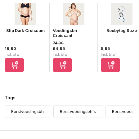
Slip Dark Croissant
Voedingsbh
Boobytag Suze
Croissant
74,90
Uitverkocht
19,90
64,95
5,95
Incl. btw
Incl. btw
Incl. btw
Tags
Borstvoedingsbh
Borstvoedingsbh's
Borstvoedings