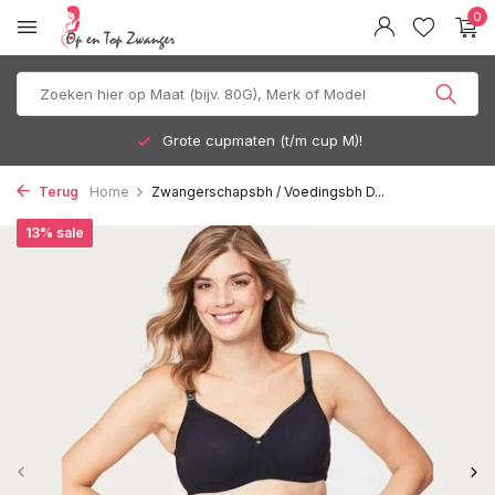
0
upmaten (t/m cup M)!
Gratis verz
Terug
Home
Zwangerschapsbh / Voedingsbh D...
13% sale