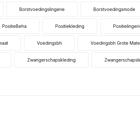
Borstvoedingslingerie
Borstvoedingsmode
PositieBeha
Positiekleding
Positielinger
maat
Voedingsbh
Voedingsbh Grote Mat
Zwangerschapskleding
Zwangerschapsli