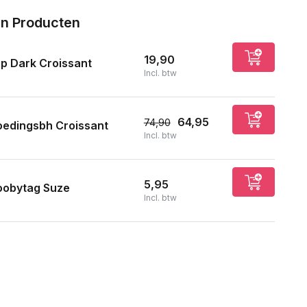
n Producten
19,90
ip Dark Croissant
Incl. btw
64,95
74,90
oedingsbh Croissant
Incl. btw
Uitverkocht
5,95
oobytag Suze
Incl. btw
Uitverkocht