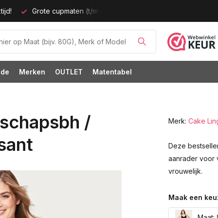
ijd!
Grote cupmaten (t/m cup M)!
ode
Merken
OUTLET
Matentabel
schapsbh /
Merk:
Cake Lin
sant
Deze bestseller
aanrader voor 
vrouwelijk.
Maak een keu
Maat: 