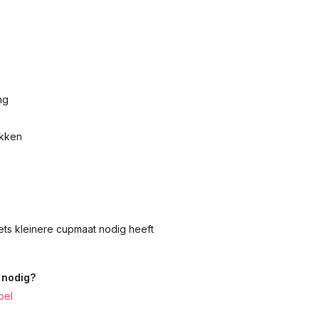
ng
akken
iets kleinere cupmaat nodig heeft
 nodig?
bel