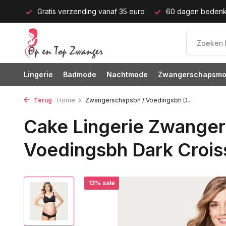
p M)!
Gratis verzending vanaf 35 euro
60 dagen bedenkt
Lingerie
Badmode
Nachtmode
Zwangerschapsm
Terug
Home
Zwangerschapsbh / Voedingsbh D...
Cake Lingerie Zwanger
Voedingsbh Dark Crois
13% sale