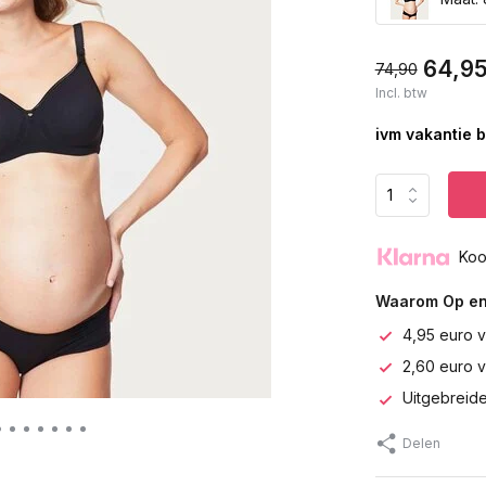
64,9
74,90
Incl. btw
ivm vakantie b
Koo
Waarom Op en
4,95 euro v
2,60 euro 
Uitgebreide
Delen