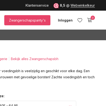
Klantenservice
8,5
@
Webwinkelkeur
0
Zwangerschapspanty's
Inloggen
gerie
Bekijk alles Zwangerschapsbh
Account aanmaken
 voedingsbh is veelzijdig en geschikt voor elke dag. Een
vrouwen met gevoelige borsten! Zachte voedingsbh en toch
ze:
80F - 64,95