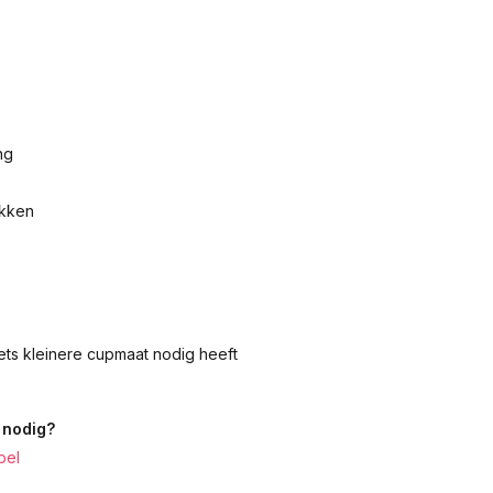
ng
akken
iets kleinere cupmaat nodig heeft
 nodig?
bel