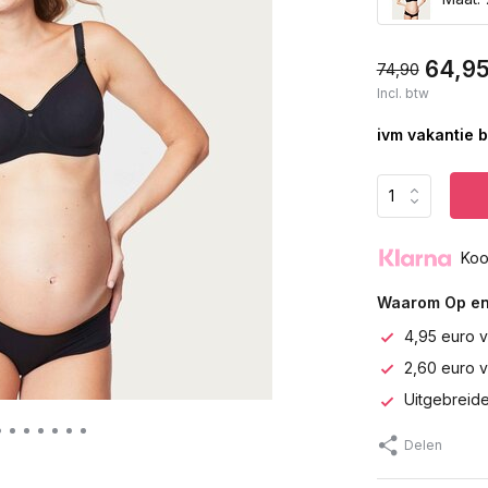
64,9
74,90
Incl. btw
ivm vakantie b
Koo
Waarom Op en
4,95 euro v
2,60 euro 
Uitgebreide
Delen