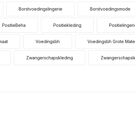
Borstvoedingslingerie
Borstvoedingsmode
PositieBeha
Positiekleding
Positielinger
maat
Voedingsbh
Voedingsbh Grote Mat
Zwangerschapskleding
Zwangerschapsli