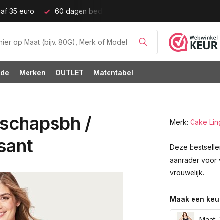
ijd!
Grote cupmaten (t/m cup M)!
ode
Merken
OUTLET
Matentabel
schapsbh /
Merk:
Cake Lin
sant
Deze bestseller
aanrader voor 
vrouwelijk.
Maak een keu
Maat: 