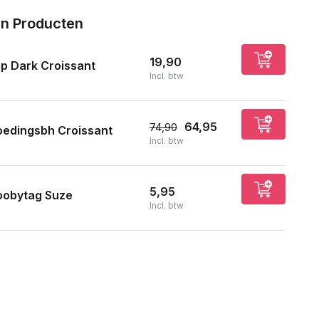
n Producten
19,90
ip Dark Croissant
Incl. btw
64,95
74,90
oedingsbh Croissant
Incl. btw
Uitverkocht
5,95
oobytag Suze
Incl. btw
Uitverkocht