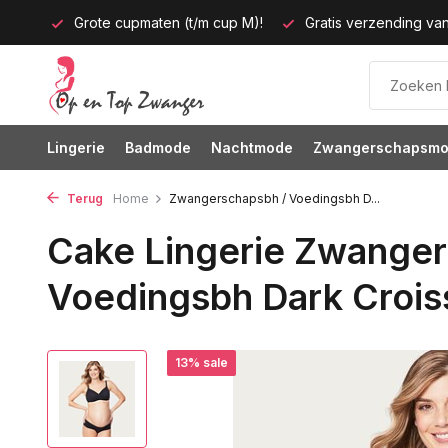
p M)!
Gratis verzending vanaf 35 euro
60 dagen bedenkt
Lingerie
Badmode
Nachtmode
Zwangerschapsm
Terug
Home
Zwangerschapsbh / Voedingsbh D...
Cake Lingerie Zwanger
Voedingsbh Dark Crois
13% sale