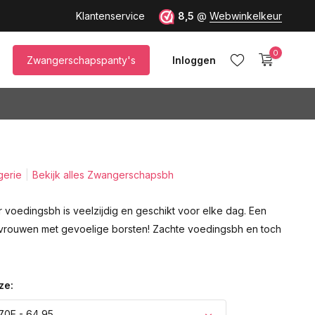
Klantenservice
8,5
@
Webwinkelkeur
0
Zwangerschapspanty's
Inloggen
gerie
Bekijk alles Zwangerschapsbh
Account aanmaken
 voedingsbh is veelzijdig en geschikt voor elke dag. Een
vrouwen met gevoelige borsten! Zachte voedingsbh en toch
ze:
70E - 64,95