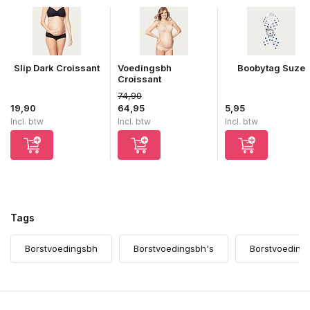
Slip Dark Croissant
Voedingsbh
Boobytag Suze
Croissant
74,90
Uitverkocht
19,90
64,95
5,95
Incl. btw
Incl. btw
Incl. btw
Tags
Borstvoedingsbh
Borstvoedingsbh's
Borstvoedings