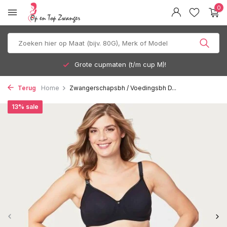
0
Grote cupmaten (t/m cup M)!
Terug
Home
Zwangerschapsbh / Voedingsbh D...
13% sale