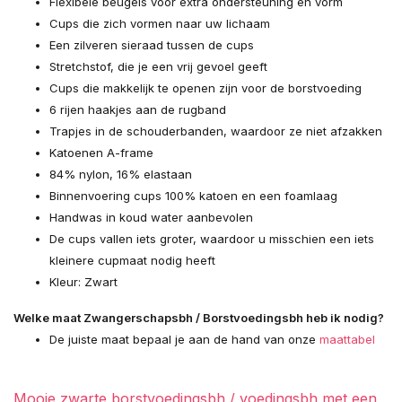
Flexibele beugels voor extra ondersteuning en vorm
Cups die zich vormen naar uw lichaam
Een zilveren sieraad tussen de cups
Stretchstof, die je een vrij gevoel geeft
Cups die makkelijk te openen zijn voor de borstvoeding
Uitverkocht
6 rijen haakjes aan de rugband
Trapjes in de schouderbanden, waardoor ze niet afzakken
Uitverkocht
Katoenen A-frame
84% nylon, 16% elastaan
Binnenvoering cups 100% katoen en een foamlaag
Handwas in koud water aanbevolen
De cups vallen iets groter, waardoor u misschien een iets
kleinere cupmaat nodig heeft
Kleur: Zwart
Uitverkocht
Welke maat Zwangerschapsbh / Borstvoedingsbh heb ik nodig?
De juiste maat bepaal je aan de hand van onze
maattabel
Uitverkocht
Mooie zwarte borstvoedingsbh / voedingsbh met een