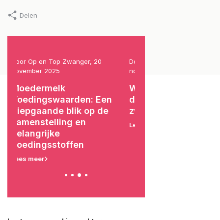
Delen
Door Op en Top Zwanger, 6
Door Danielle van de Vlag 
november 2025
Geluk), 27 oktober 2025
Waarom een buikband
Zwanger en griep: 
dragen tijdens en na de
je doen?
zwangerschap
Lees meer
Lees meer