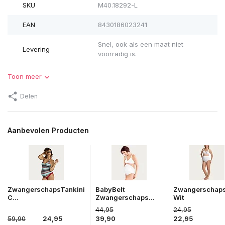
SKU
M40.18292-L
EAN
8430186023241
Snel, ook als een maat niet
Levering
voorradig is.
Toon meer
Delen
Aanbevolen Producten
ZwangerschapsTankini
BabyBelt
Zwangerschaps
C...
Zwangerschaps...
Wit
44,95
24,95
59,90
24,95
39,90
22,95