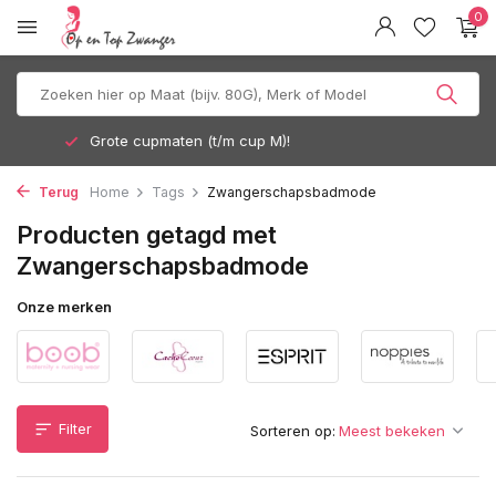
0
Gratis verzending vanaf 35 euro
Terug
Home
Tags
Zwangerschapsbadmode
Producten getagd met
Zwangerschapsbadmode
Onze merken
Filter
Sorteren op: