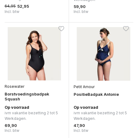
64,95
52,95
59,90
Incl. btw
Incl. btw
Rosewater
Petit Amour
Borstvoedingsbadpak
PositieBadpak Antonie
Squash
Op voorraad
Op voorraad
ivm vakantie bezetting 2 tot 5
ivm vakantie bezetting 2 tot 5
Werkdagen.
Werkdagen.
69,90
47,90
Incl. btw
Incl. btw