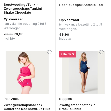
BorstvoedingsTankini
PositieBadpak Antonie Red
ZwangerschapsTankini
Shake Chocolate
Op voorraad
Op voorraad
ivm vakantie bezetting 2 tot 5
ivm vakantie bezetting 2 tot 5
Werkdagen.
Werkdagen.
79,90
79,90
49,90
Incl. btw
Incl. btw
sale 32%
Petit Amour
Noppies
ZwangerschapsBadpak
Zwangerschapstankini
Camerona Red MaxiCup Plus
Broekje Ennis