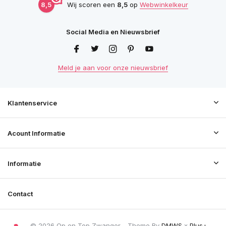
8,5
Wij scoren een
8,5
op
Webwinkelkeur
Social Media en Nieuwsbrief
Meld je aan voor onze nieuwsbrief
Klantenservice
Acount Informatie
Informatie
Contact
© 2026 Op en Top Zwanger - Theme By
DMWS
x
Plus+