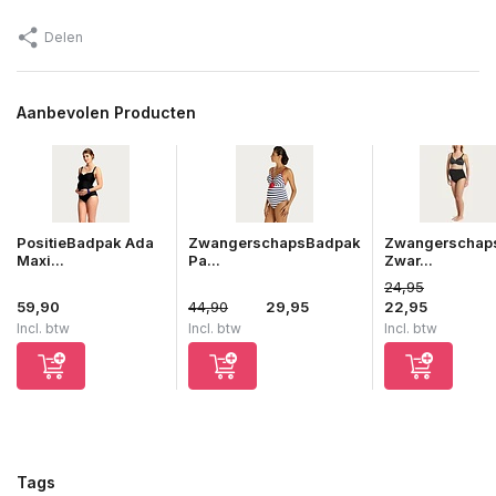
Delen
Aanbevolen Producten
PositieBadpak Ada
ZwangerschapsBadpak
Zwangerschaps
Maxi...
Pa...
Zwar...
24,95
59,90
44,90
29,95
22,95
Incl. btw
Incl. btw
Incl. btw
Tags