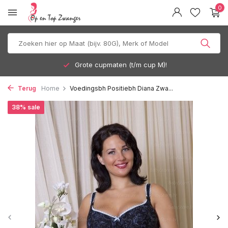
0
Grote cupmaten (t/m cup M)!
Terug
Home
Voedingsbh Positiebh Diana Zwa...
38% sale