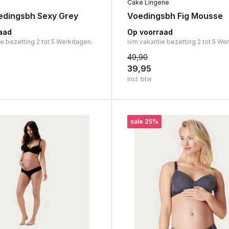
Cake Lingerie
edingsbh Sexy Grey
Voedingsbh Fig Mousse
aad
Op voorraad
ie bezetting 2 tot 5 Werkdagen.
ivm vakantie bezetting 2 tot 5 We
49,90
39,95
Incl. btw
sale 25%