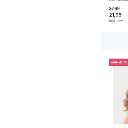
Maat
37,99
21,95
L
(1)
Incl. btw
XL
(1)
Kleur
Zwart
(32)
sale 46%
Wit
(14)
Grijs
(2)
Huidskleur
(5)
Beige
(4)
Blauw
(10)
Toon meer