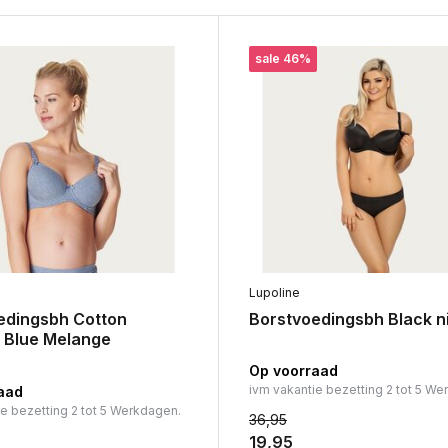
sale 46%
Lupoline
edingsbh Cotton
Borstvoedingsbh Black n
 Blue Melange
Op voorraad
ivm vakantie bezetting 2 tot 5 We
aad
ie bezetting 2 tot 5 Werkdagen.
36,95
19,95