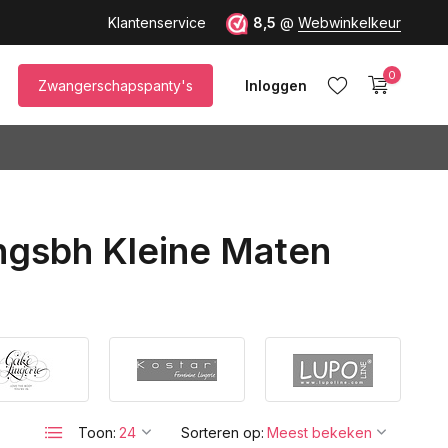
Klantenservice
8,5
@
Webwinkelkeur
0
Zwangerschapspanty's
Inloggen
ngsbh Kleine Maten
Account aanmaken
Toon:
Sorteren op: