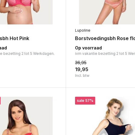
Lupoline
sbh Hot Pink
Borstvoedingsbh Rose fl
aad
Op voorraad
ie bezetting 2 tot 5 Werkdagen.
ivm vakantie bezetting 2 tot 5 We
36,95
19,95
Incl. btw
sale 57%