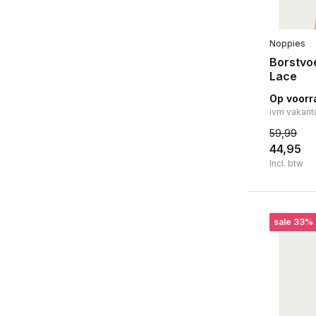
Noppies
Borstvo
Lace
Op voorr
ivm vakant
59,99
44,95
Incl. btw
sale 33%