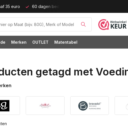
ijd!
Grote cupmaten (t/m cup M)!
ode
Merken
OUTLET
Matentabel
ducten getagd met Voedi
erken
cten