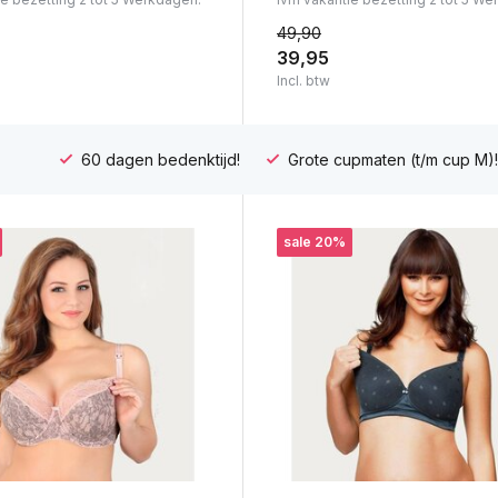
49,90
39,95
Incl. btw
60 dagen bedenktijd!
Grote cupmaten (t/m cup M)!
sale 20%