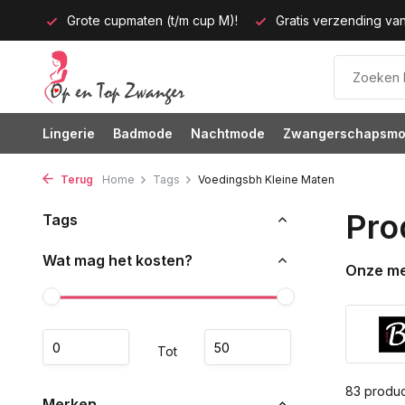
p M)!
Gratis verzending vanaf 35 euro
60 dagen bedenkt
Lingerie
Badmode
Nachtmode
Zwangerschapsm
Terug
Home
Tags
Voedingsbh Kleine Maten
Pro
Tags
Wat mag het kosten?
Onze m
Tot
83 produ
Merken