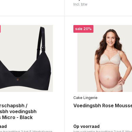
Incl. btw
sale 20%
Cake Lingerie
schapsbh /
Voedingsbh Rose Mouss
sbh voedingsbh
 Micro - Black
aad
Op voorraad
ie bezetting 2 tot 5 Werkdagen.
ivm vakantie bezetting 2 tot 5 We