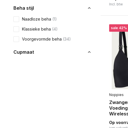
Incl. btw
Beha stijl
Naadloze beha
(1)
sale 42%
Klassieke beha
(4)
Voorgevormde beha
(34)
Cupmaat
A
(5)
B
(56)
C
(67)
D
(74)
Noppies
Zwanger
E
(72)
Voeding
F
(64)
Wireless
Op voorr
Toon meer
ivm vakant