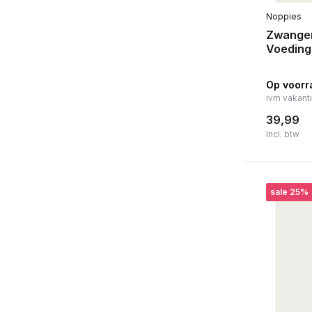
Noppies
Zwanger
Voeding
Op voorr
ivm vakant
39,99
Incl. btw
sale 25%