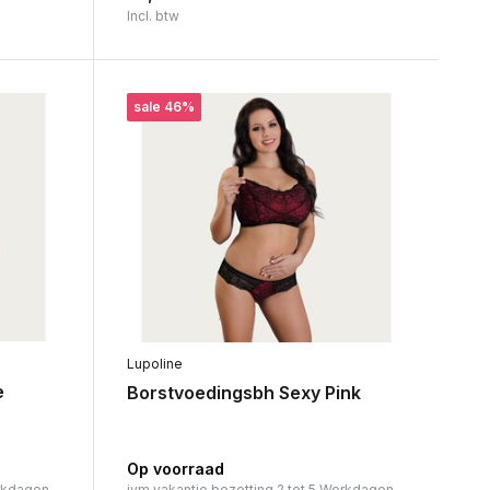
Incl. btw
sale 46%
Lupoline
e
Borstvoedingsbh Sexy Pink
Op voorraad
rkdagen.
ivm vakantie bezetting 2 tot 5 Werkdagen.