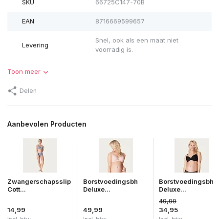
SKU
66725C147-70B
EAN
8716669599657
Snel, ook als een maat niet
Levering
voorradig is.
Toon meer
Delen
Aanbevolen Producten
Zwangerschapsslip
Borstvoedingsbh
Borstvoedingsbh
Cott...
Deluxe...
Deluxe...
49,99
14,99
49,99
34,95