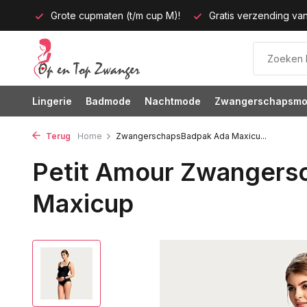
pmaten (t/m cup M)!
Gratis verzending vanaf 35 euro
60 
Lingerie
Badmode
Nachtmode
Zwangerschapsm
Terug
Home
ZwangerschapsBadpak Ada Maxicu...
Petit Amour Zwangers
Maxicup