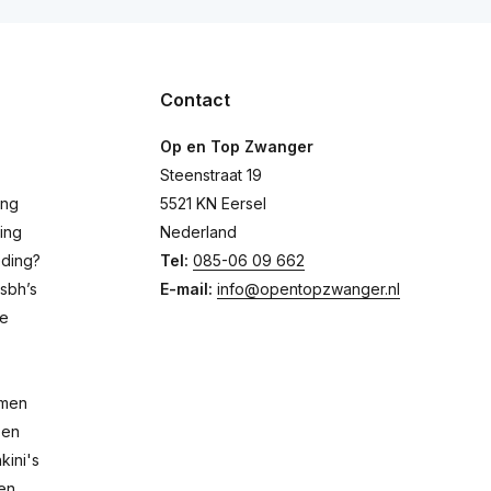
Contact
Op en Top Zwanger
Steenstraat 19
ing
5521 KN Eersel
ing
Nederland
eding?
Tel:
085-06 09 662
sbh’s
E-mail:
info@opentopzwanger.nl
de
emen
pen
ini's
men