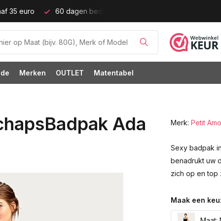
dagen bedenktijd!
Grote cupmaten (t/m cup M)!
ode
Merken
OUTLET
Matentabel
chapsBadpak Ada
Merk:
Petit Am
Sexy badpak i
benadrukt uw de
zich op en top
Maak een keu
Maat: 