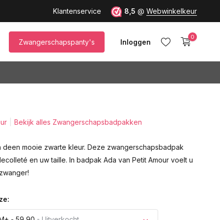
Klantenservice
8,5
@
Webwinkelkeur
0
Zwangerschapspanty's
Inloggen
our
Bekijk alles Zwangerschapsbadpakken
Account aanmaken
n deen mooie zwarte kleur. Deze zwangerschapsbadpak
colleté en uw taille. In badpak Ada van Petit Amour voelt u
 zwanger!
ze:
M+ - 59,90
- Uitverkocht