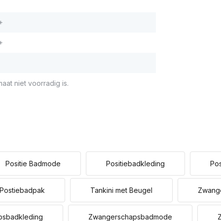
+
+
aat niet voorradig is.
Positie Badmode
Positiebadkleding
Po
Postiebadpak
Tankini met Beugel
Zwange
psbadkleding
Zwangerschapsbadmode