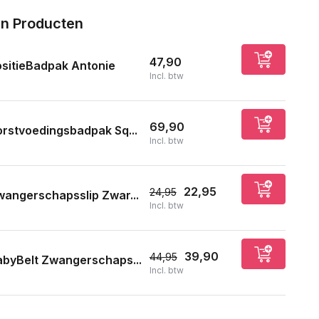
n Producten
47,90
sitieBadpak Antonie
Incl. btw
69,90
rstvoedingsbadpak Sq...
Incl. btw
22,95
24,95
angerschapsslip Zwar...
Incl. btw
39,90
44,95
byBelt Zwangerschaps...
Incl. btw