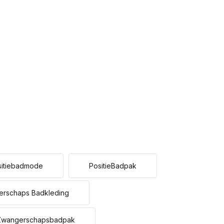
sitiebadmode
PositieBadpak
rschaps Badkleding
Zwangerschapsbadpak