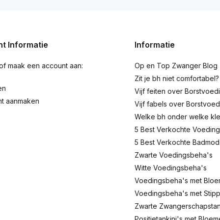
t Informatie
Informatie
 of maak een account aan:
Op en Top Zwanger Blog
Zit je bh niet comfortabel?
en
Vijf feiten over Borstvoed
nt aanmaken
Vijf fabels over Borstvoed
Welke bh onder welke kl
5 Best Verkochte Voeding
5 Best Verkochte Badmo
Zwarte Voedingsbeha's
Witte Voedingsbeha's
Voedingsbeha's met Blo
Voedingsbeha's met Stip
Zwarte Zwangerschapstank
Positietankini's met Bloe