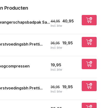
n Producten
40,95
44,95
wangerschapsbadpak Sa...
Incl. btw
19,95
36,95
rstvoedingsbh Pretti...
Incl. btw
19,95
oogcompressen
Incl. btw
19,95
36,95
rstvoedingsbh Pretti...
Incl. btw