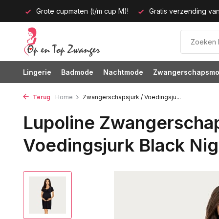
p M)!
Gratis verzending vanaf 35 euro
60 dagen bedenkt
Lingerie
Badmode
Nachtmode
Zwangerschapsm
Terug
Home
Zwangerschapsjurk / Voedingsju...
Lupoline Zwangerschap
Voedingsjurk Black Nig