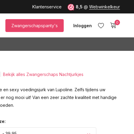
Klantenservice
8,5
@
Webwinkelkeur
0
Zwangerschapspanty's
Inloggen
Bekijk alles Zwangerschaps Nachtjurkjes
Account aanmaken
 en sexy voedingsjurk van Lupoline. Zelfs tijdens uw
u er nog mooi uit! Van een zeer zachte kwaliteit met handige
voeden.
ze:
L - 39,95