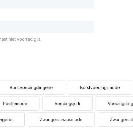
aat niet voorradig is.
Borstvoedingslingerie
Borstvoedingsmode
Positiemode
Voedingsjurk
Voedingsling
ngerie
Zwangerschapsmode
Zwangersc