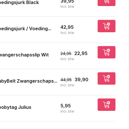
39,95
edingsjurk Black
Incl. btw
42,95
edingsjurk / Voeding...
Incl. btw
22,95
24,95
wangerschapsslip Wit
Incl. btw
39,90
44,95
byBelt Zwangerschaps...
Incl. btw
5,95
obytag Julius
Incl. btw