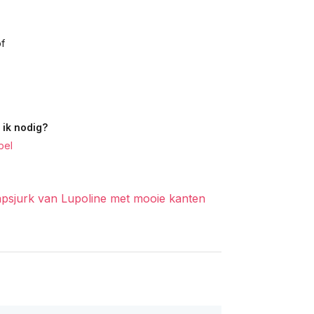
of
ik nodig?
bel
apsjurk van Lupoline met mooie kanten