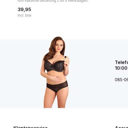
ivm vakantie bezetting 2 tot 5 Werkdagen.
39,95
Incl. btw
Telef
10:00
085-0