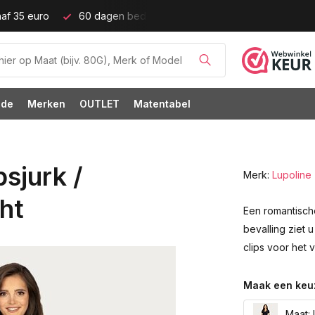
ijd!
Grote cupmaten (t/m cup M)!
ode
Merken
OUTLET
Matentabel
sjurk /
Merk:
Lupoline
ht
Een romantische
bevalling ziet 
clips voor het 
Maak een keu
Maat: 