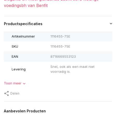
voedingsbh van Benfit
Productspecificaties
Artikelnummer
1116455-75E
SKU
1116455-75E
EAN
8716669553123
Snel, ook als een maat niet
Levering
voorradig is.
Toon meer
Delen
Aanbevolen Producten