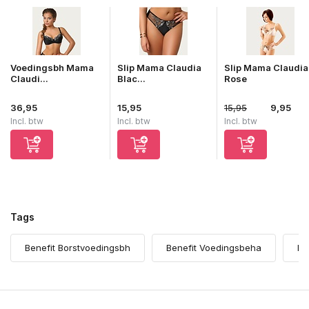
Voedingsbh Mama
Slip Mama Claudia
Slip Mama Claudia
Claudi...
Blac...
Rose
36,95
15,95
15,95
9,95
Incl. btw
Incl. btw
Incl. btw
Tags
Benefit Borstvoedingsbh
Benefit Voedingsbeha
Be