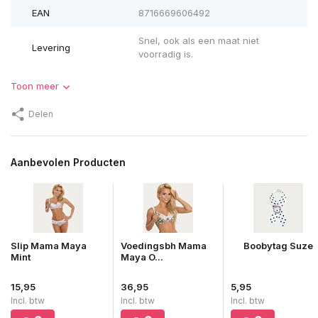
EAN
8716669606492
Snel, ook als een maat niet
Levering
voorradig is.
Toon meer
Delen
Aanbevolen Producten
Slip Mama Maya
Voedingsbh Mama
Boobytag Suze
Mint
Maya O...
15,95
36,95
5,95
Incl. btw
Incl. btw
Incl. btw