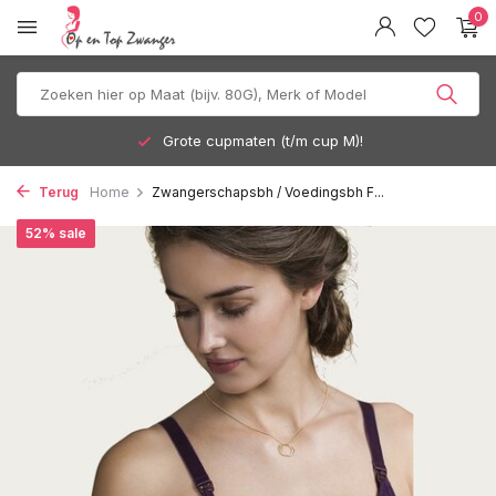
0
Grote cupmaten (t/m cup M)!
Terug
Home
Zwangerschapsbh / Voedingsbh F...
52% sale