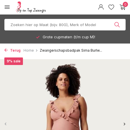
0
Grote cupmaten (t/m cup M)!
Terug
Home
Zwangerschapsbadpak Sima Burlw...
9% sale