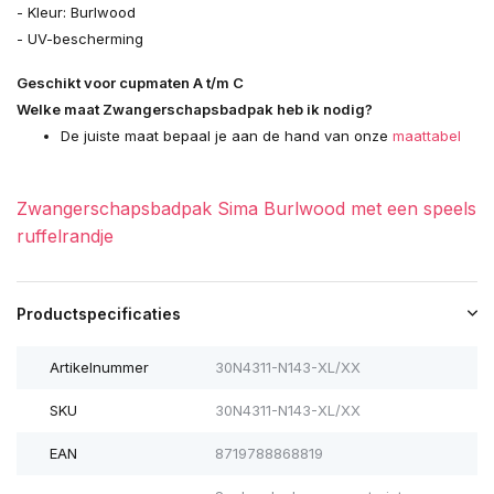
- Kleur: Burlwood
- UV-bescherming
Geschikt voor cupmaten A t/m C
Welke maat Zwangerschapsbadpak heb ik nodig?
De juiste maat bepaal je aan de hand van onze
maattabel
Zwangerschapsbadpak Sima Burlwood met een speels
ruffelrandje
Productspecificaties
Artikelnummer
30N4311-N143-XL/XX
SKU
30N4311-N143-XL/XX
EAN
8719788868819