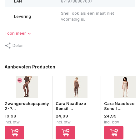
EAN
8719788867607
Snel, ook als een maat niet
Levering
voorradig is.
Toon meer
Delen
Aanbevolen Producten
Zwangerschapspanty
Cara Naadloze
Cara Naadloze
2-P...
Sensil ...
Sensil ...
19,99
24,99
24,99
Incl. btw
Incl. btw
Incl. btw