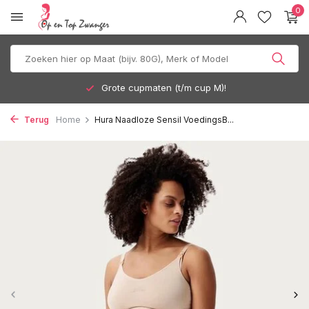
0
Grote cupmaten (t/m cup M)!
Terug
Home
Hura Naadloze Sensil VoedingsB...