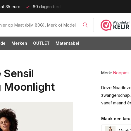
af 35 euro
60 dagen bedenktijd!
Grote cupmaten (t/m c
ode
Merken
OUTLET
Matentabel
 Sensil
Merk:
Noppies
 Moonlight
Deze Naadloze 
zwangerschap. 
vanaf maand éé
Maak een keu
Maat: 