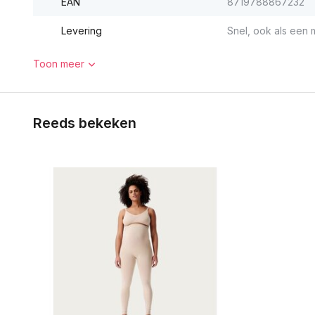
EAN
8719788867232
Levering
Snel, ook als een m
Toon meer
Reeds bekeken