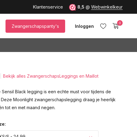
up M)!
Klantenservice
8,5
@
Webwinkelkeur
0
Zwangerschapspanty's
Inloggen
Bekijk alles ZwangerschapsLeggings en Maillot
Account aanmaken
Sensil Black legging is een echte must voor tijdens de
Deze Moonlight zwangerschapslegging draag je heerlijk
n tot en met maand negen.
ze:
XS/S - 24,99