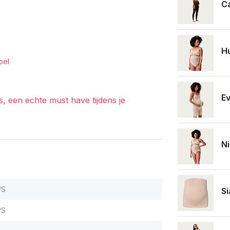
Ca
Hu
bel
Ev
 een echte must have tijdens je
Ni
/S
Si
/S