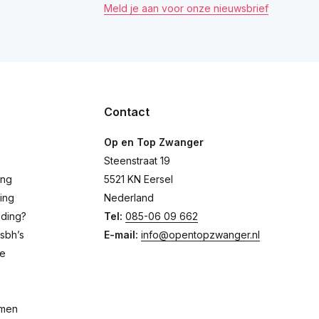
Meld je aan voor onze nieuwsbrief
Contact
Op en Top Zwanger
Steenstraat 19
ing
5521 KN Eersel
ing
Nederland
eding?
Tel:
085-06 09 662
sbh’s
E-mail:
info@opentopzwanger.nl
de
emen