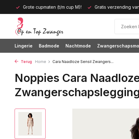
tijd!
Grote cupmaten (t/m cup M)!
Gratis verzending van
Lingerie
Badmode
Nachtmode
Zwangerschapsm
Terug
Home
Cara Naadloze Sensil Zwangers...
Noppies Cara Naadloze
Zwangerschapslegging