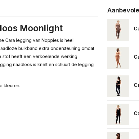
Aanbevole
loos Moonlight
Ca
De Cara legging van Noppies is heel
 naadloze buikband extra ondersteuning omdat
Ca
le stof heeft een verkoelende werking
gging naadloos is knelt en schuurt de legging
Ca
e kleuren.
Ca