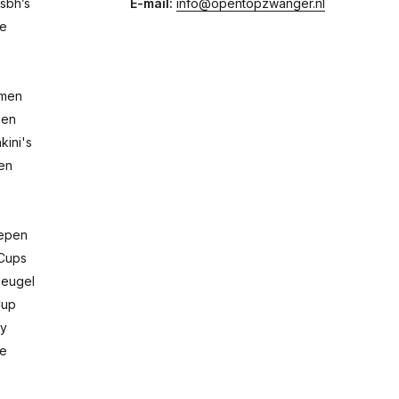
sbh’s
E-mail:
info@opentopzwanger.nl
de
emen
pen
ini's
men
repen
Cups
Beugel
Cup
dy
de