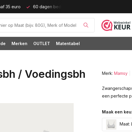
af 35 euro
60 dagen bedenktijd!
Grote cupmaten (t/m c
ode
Merken
OUTLET
Matentabel
bh / Voedingsbh
Merk:
Mamsy
Zwangerschapsb
een perfecte p
Maak een keu
Maat: L