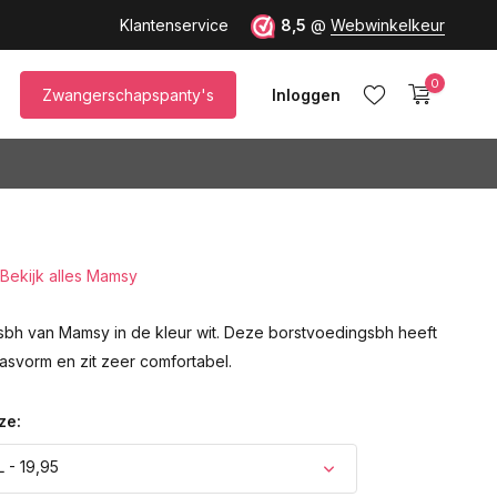
up M)!
Klantenservice
8,5
@
Webwinkelkeur
0
Zwangerschapspanty's
Inloggen
Bekijk alles Mamsy
Account aanmaken
h van Mamsy in de kleur wit. Deze borstvoedingsbh heeft
asvorm en zit zeer comfortabel.
ze:
 - 19,95