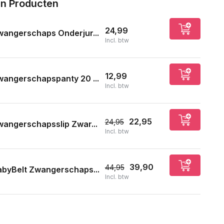
n Producten
24,99
angerschaps Onderjur...
Incl. btw
12,99
angerschapspanty 20 ...
Incl. btw
22,95
24,95
angerschapsslip Zwar...
Incl. btw
39,90
44,95
byBelt Zwangerschaps...
Incl. btw