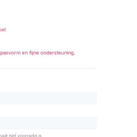
bel
svorm en fijne ondersteuning.
aat niet voorradig is.