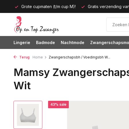
tijd!
Grote cupmaten (t/m cup M)!
Gratis verzending van
Lingerie
Badmode
Nachtmode
Zwangerschapsm
Terug
Home
Zwangerschapsbh / Voedingsbh W...
Mamsy Zwangerschaps
Wit
43% sale