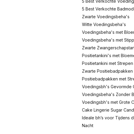
5 Best Verkochte Voeding
5 Best Verkochte Badmo
Zwarte Voedingsbeha's
Witte Voedingsbeha's
Voedingsbeha's met Blo
Voedingsbeha's met Stip
Zwarte Zwangerschapstank
Positietankini's met Bloe
Positietankini met Strepen
Zwarte Positiebadpakken
Positiebadpakken met St
Voedingsbh's Gevormde 
Voedingsbeha's Zonder 
Voedingsbh's met Grote 
Cake Lingerie Sugar Can
Ideale bh’s voor Tijdens 
Nacht