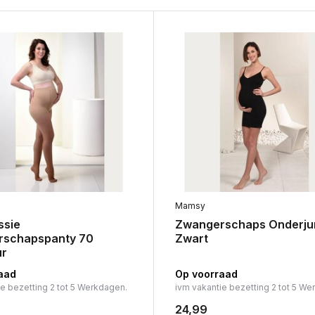
Mamsy
ssie
Zwangerschaps Onderju
rschapspanty 70
Zwart
ur
aad
Op voorraad
ie bezetting 2 tot 5 Werkdagen.
ivm vakantie bezetting 2 tot 5 We
24,99