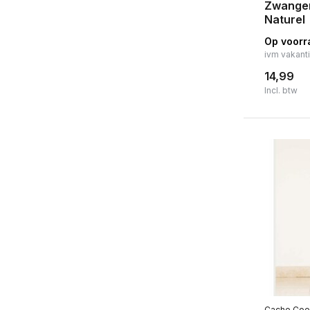
Zwanger
Naturel
Op voorr
ivm vakant
14,99
Incl. btw
Cache Coe