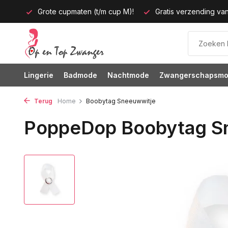
tijd!
Grote cupmaten (t/m cup M)!
Gratis verzending van
Lingerie
Badmode
Nachtmode
Zwangerschapsm
Terug
Home
Boobytag Sneeuwwitje
PoppeDop Boobytag S