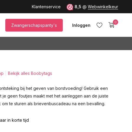
up M)!
Klantenservice
8,5
@
Webwinkelkeur
0
Zwangerschapspanty's
Inloggen
op
Bekijk alles Boobytags
Account aanmaken
ntsteking bij het geven van borstvoeding! Gebruik een
 je geen foutjes maakt met het aanleggen aan de juiste
k om te sturen als brievenbuscadeau na een bevalling.
ar in korte tijd