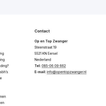
Contact
Op en Top Zwanger
Steenstraat 19
ing
5521 KN Eersel
ing
Nederland
eding?
Tel:
085-06 09 662
sbh’s
E-mail:
info@opentopzwanger.nl
de
emen
pen