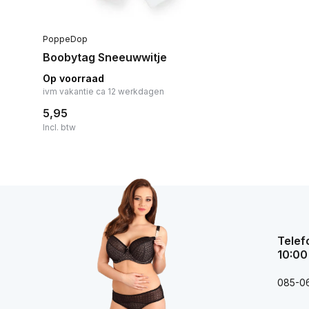
PoppeDop
Boobytag Sneeuwwitje
Op voorraad
ivm vakantie ca 12 werkdagen
5,95
Incl. btw
Telef
10:00
085-0