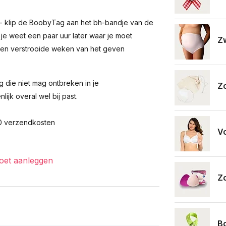
 - klip de BoobyTag aan het bh-bandje van de
 je weet een paar uur later waar je moet
Zw
e en verstrooide weken van het geven
g die niet mag ontbreken in je
Z
ijk overal wel bij past.
60 verzendkosten
Vo
moet aanleggen
Z
B