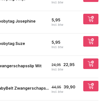
Incl. btw
5,95
oobytag Josephine
Incl. btw
5,95
oobytag Suze
Incl. btw
22,95
24,95
wangerschapsslip Wit
Incl. btw
39,90
44,95
byBelt Zwangerschaps...
Incl. btw