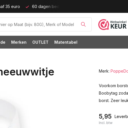
af 35 euro
60 dagen bedenktijd!
Grote cupmaten (t/m c
ode
Merken
OUTLET
Matentabel
neeuwwitje
Merk:
PoppeD
Voorkom borsto
Boobytag zodat
borst. Zeer leu
5,95
Leverba
Incl. btw