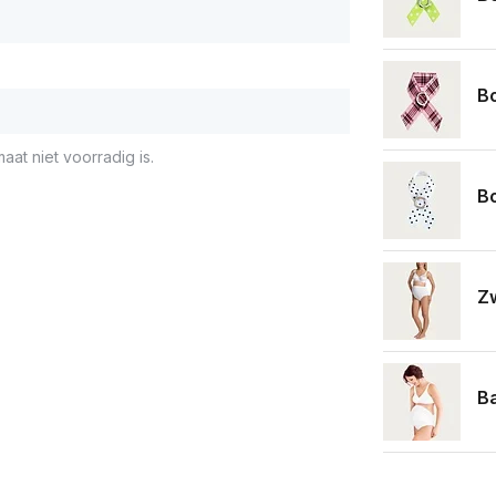
B
aat niet voorradig is.
B
Z
Ba