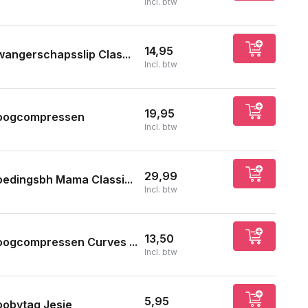
Incl. btw
14,95
angerschapsslip Clas...
Incl. btw
19,95
oogcompressen
Incl. btw
29,99
edingsbh Mama Classi...
Incl. btw
13,50
oogcompressen Curves ...
Incl. btw
5,95
oobytag Jesje