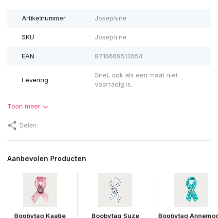
Artikelnummer
Josephine
SKU
Josephine
EAN
8716669513554
Snel, ook als een maat niet
Levering
voorradig is.
Toon meer
Delen
Aanbevolen Producten
Boobytag Kaatje
Boobytag Suze
Boobytag Annemo