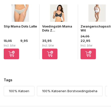
Slip Mama Dots Latte
Voedingsbh Mama
Zwangerschapssli
Dots Z...
Wit
24,95
15,95
9,95
35,95
22,95
Incl. btw
Incl. btw
Incl. btw
Tags
100% Katoen
100% Katoenen Borstvoedingsbeha