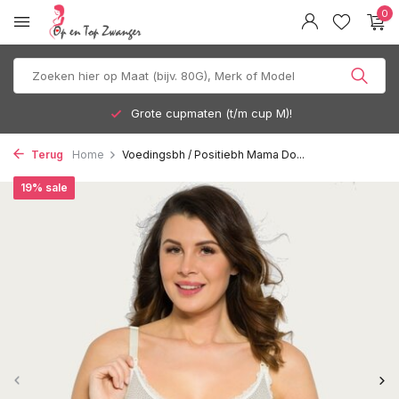
0
Grote cupmaten (t/m cup M)!
Terug
Home
Voedingsbh / Positiebh Mama Do...
19% sale