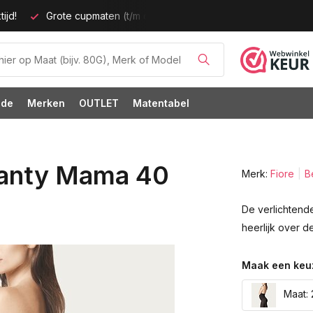
ijd!
Grote cupmaten (t/m cup M)!
ode
Merken
OUTLET
Matentabel
panty Mama 40
Merk:
Fiore
B
De verlichtend
heerlijk over d
Maak een keu
Maat: 