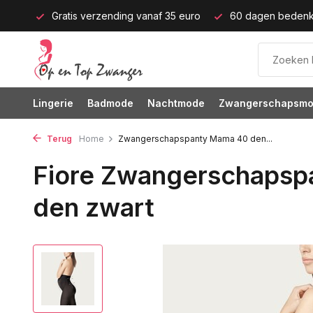
p M)!
Gratis verzending vanaf 35 euro
60 dagen bedenkt
Lingerie
Badmode
Nachtmode
Zwangerschapsm
Terug
Home
Zwangerschapspanty Mama 40 den...
Fiore Zwangerschaps
den zwart