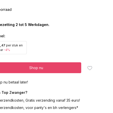
orraad
ezetting 2 tot 5 Werkdagen.
el:
2,47
per stuk en
aar
-4%
Shop nu
p nu betaal later!
 Top Zwanger?
erzendkosten, Gratis verzending vanaf 35 euro!
verzendkosten, voor panty's en bh verlengers*