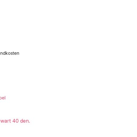
zendkosten
bel
wart 40 den.