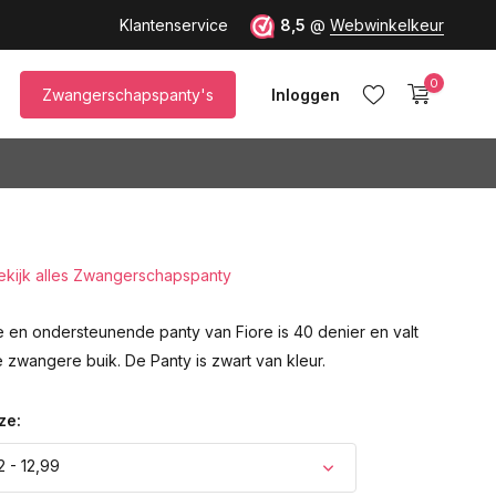
Klantenservice
8,5
@
Webwinkelkeur
0
Zwangerschapspanty's
Inloggen
ekijk alles Zwangerschapspanty
Account aanmaken
e en ondersteunende panty van Fiore is 40 denier en valt
e zwangere buik. De Panty is zwart van kleur.
ze:
2 - 12,99