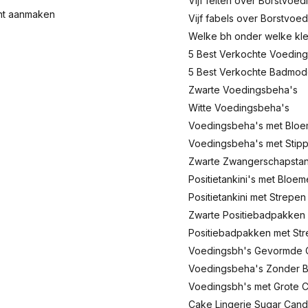
Vijf feiten over Borstvoed
nt aanmaken
Vijf fabels over Borstvoed
Welke bh onder welke kl
5 Best Verkochte Voeding
5 Best Verkochte Badmo
Zwarte Voedingsbeha's
Witte Voedingsbeha's
Voedingsbeha's met Blo
Voedingsbeha's met Stip
Zwarte Zwangerschapstank
Positietankini's met Bloe
Positietankini met Strepen
Zwarte Positiebadpakken
Positiebadpakken met St
Voedingsbh's Gevormde 
Voedingsbeha's Zonder 
Voedingsbh's met Grote 
Cake Lingerie Sugar Can