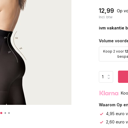
12,99
Op vo
Incl. btw
ivm vakantie b
Volume voorde
Koop 2 voor
1
besp
Koo
Waarom Op en
4,95 euro v
2,60 euro 