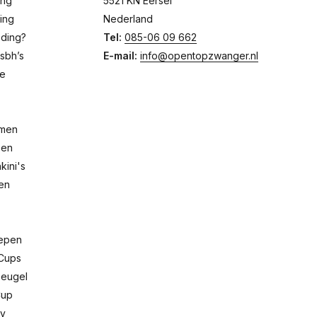
ing
5521 KN Eersel
ing
Nederland
eding?
Tel:
085-06 09 662
sbh’s
E-mail:
info@opentopzwanger.nl
de
emen
pen
ini's
men
repen
Cups
Beugel
Cup
dy