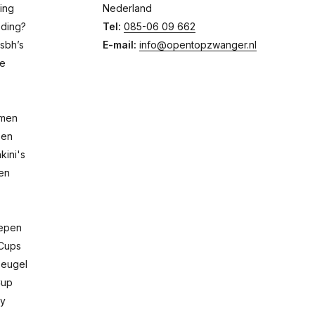
ing
Nederland
eding?
Tel:
085-06 09 662
sbh’s
E-mail:
info@opentopzwanger.nl
de
emen
pen
ini's
men
repen
Cups
Beugel
Cup
dy