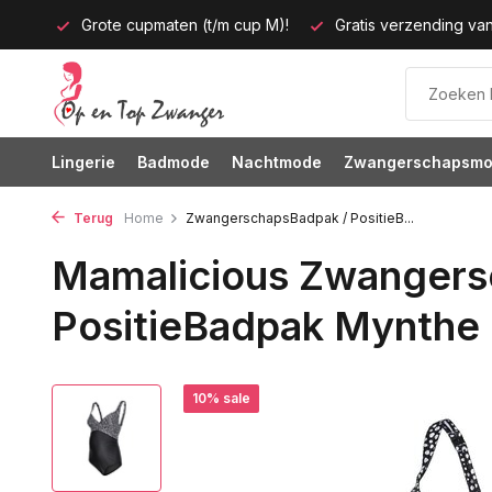
up M)!
Gratis verzending vanaf 35 euro
60 dagen bedenk
Lingerie
Badmode
Nachtmode
Zwangerschapsm
Terug
Home
ZwangerschapsBadpak / PositieB...
Mamalicious Zwangers
PositieBadpak Mynthe
10% sale