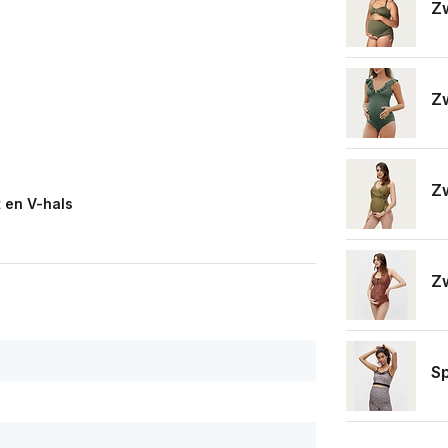
Zw
Z
Z
 en V-hals
Z
Sp