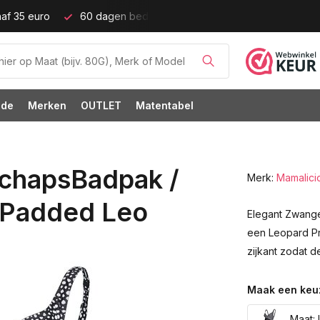
tijd!
Grote cupmaten (t/m cup M)!
ode
Merken
OUTLET
Matentabel
chapsBadpak /
Merk:
Mamalici
 Padded Leo
Elegant Zwange
een Leopard Pri
zijkant zodat d
Maak een keu
Maat: 