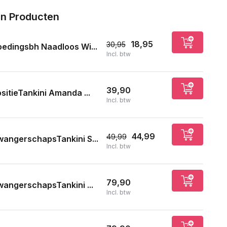
n Producten
18,95
30,95
edingsbh Naadloos Wi...
Incl. btw
39,90
sitieTankini Amanda ...
Incl. btw
44,99
49,99
angerschapsTankini S...
Incl. btw
79,90
angerschapsTankini ...
Incl. btw