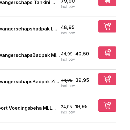
79,90
angerschaps Tankini ...
Incl. btw
48,95
wangerschapsbadpak L...
Incl. btw
40,50
44,99
wangerschapsBadpak Ml...
Incl. btw
39,95
44,99
wangerschapsBadpak Zi...
Incl. btw
19,95
24,95
ort Voedingsbeha MLL...
Incl. btw