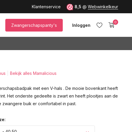
Klantenservice
8,5
@
Webwinkelkeur
0
Zwangerschapspanty's
Inloggen
ous
Bekijk alles Mamalicious
Account aanmaken
rschapsbadpak met een V-hals . De mooie bovenkant heeft
nt. Het onderste gedeelte is zwart en heeft plooitjes aan de
e zwangere buik er comfortabel in past.
ze:
L - 40,50