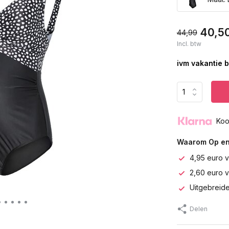
40,5
44,99
Incl. btw
ivm vakantie b
Koo
Waarom Op en
4,95 euro v
2,60 euro 
Uitgebreide
Delen