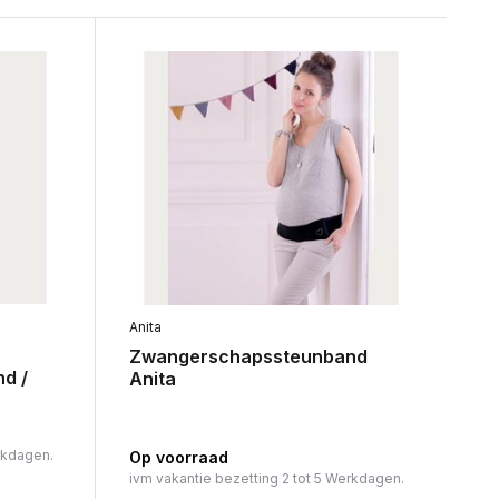
Anita
Zwangerschapssteunband
d /
Anita
rkdagen.
Op voorraad
ivm vakantie bezetting 2 tot 5 Werkdagen.