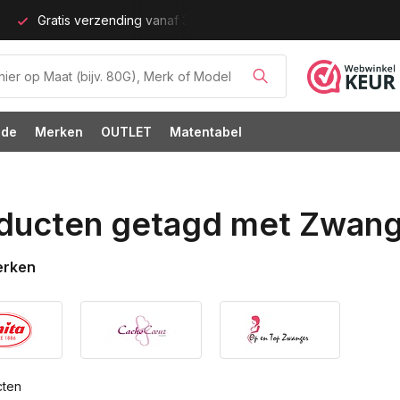
nding vanaf 35 euro
60 dagen bedenktijd!
Grote cupmate
ode
Merken
OUTLET
Matentabel
ducten getagd met Zwan
erken
cten