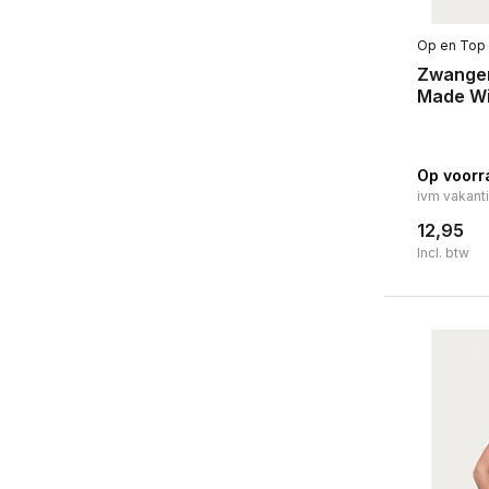
Op en Top
Zwanger
Made Wi
Op voorr
ivm vakant
12,95
Incl. btw