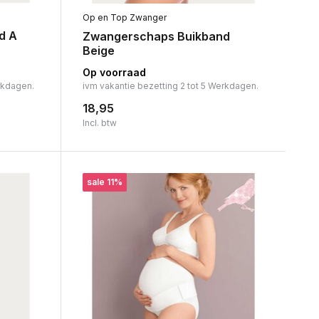
Op en Top Zwanger
d A
Zwangerschaps Buikband
Beige
Op voorraad
rkdagen.
ivm vakantie bezetting 2 tot 5 Werkdagen.
18,95
Incl. btw
sale 11%