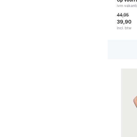
ivm vakant
44,95
39,90
Incl. btw