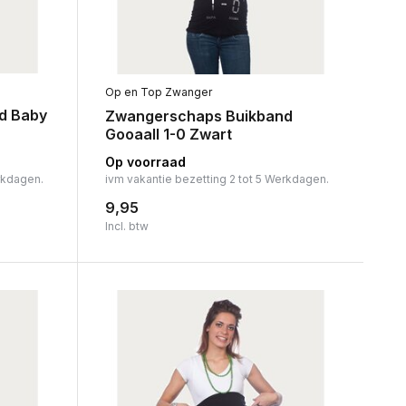
Op en Top Zwanger
d Baby
Zwangerschaps Buikband
Gooaall 1-0 Zwart
Op voorraad
rkdagen.
ivm vakantie bezetting 2 tot 5 Werkdagen.
9,95
Incl. btw