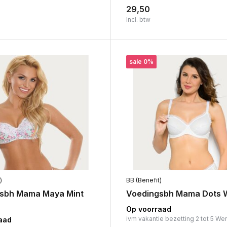
29,50
Incl. btw
sale 0%
)
BB (Benefit)
sbh Mama Maya Mint
Voedingsbh Mama Dots W
Op voorraad
ivm vakantie bezetting 2 tot 5 We
aad