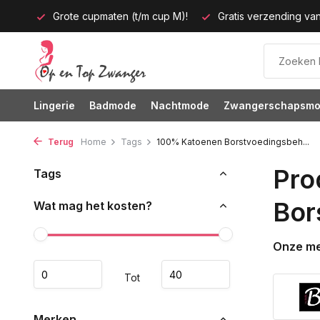
p M)!
Gratis verzending vanaf 35 euro
60 dagen bedenkt
Lingerie
Badmode
Nachtmode
Zwangerschapsm
Terug
Home
Tags
100% Katoenen Borstvoedingsbeh...
Pro
Tags
Bor
Wat mag het kosten?
Onze m
Tot
Merken