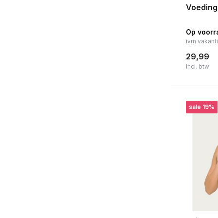
Voeding
Op voorr
ivm vakant
29,99
Incl. btw
sale 19%