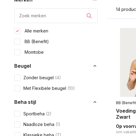
14 produc
Alle merken
BB (Benefit)
Momtobe
Beugel
Zonder beugel
(4)
Met Flexibele beugel
(10)
Beha stijl
BB (Benefit
Voeding
Sportbeha
(2)
Zwart
Naadloze beha
(1)
Op voorr
ivm vakant
Klassieke beha
(7)