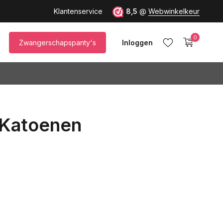
Klantenservice
8,5
@
Webwinkelkeur
0
Zwangerschapspanty's
Inloggen
 Katoenen
Account aanmaken