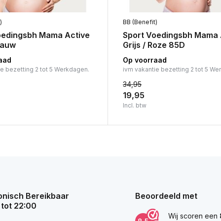
)
BB (Benefit)
oedingsbh Mama Active
Sport Voedingsbh Mama 
Blauw
Grijs / Roze 85D
aad
Op voorraad
ie bezetting 2 tot 5 Werkdagen.
ivm vakantie bezetting 2 tot 5 We
34,95
19,95
Incl. btw
onisch Bereikbaar
Beoordeeld met
 tot 22:00
Wij scoren een