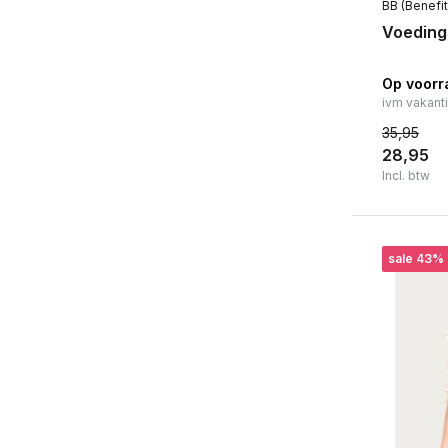
BB (Benefit
Voeding
Op voorr
ivm vakant
35,95
28,95
Incl. btw
sale 43%