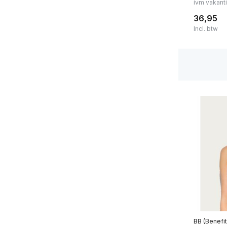
ivm vakant
Wit
(8)
36,95
Incl. btw
Grijs
(3)
Huidskleur
(1)
Beige
(1)
Blauw
(1)
Toon meer
BB (Benefit