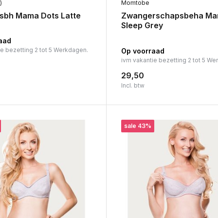
)
Momtobe
sbh Mama Dots Latte
Zwangerschapsbeha M
Sleep Grey
aad
ie bezetting 2 tot 5 Werkdagen.
Op voorraad
ivm vakantie bezetting 2 tot 5 We
29,50
Incl. btw
sale 43%