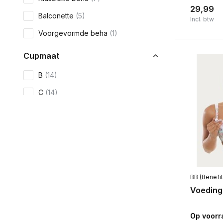
29,99
Balconette
(5)
Incl. btw
Voorgevormde beha
(1)
Cupmaat
B
(14)
C
(14)
D
(14)
E
(14)
F
(14)
G
(11)
BB (Benefit
Toon meer
Voeding
Kleur
Op voorr
Zwart
(6)