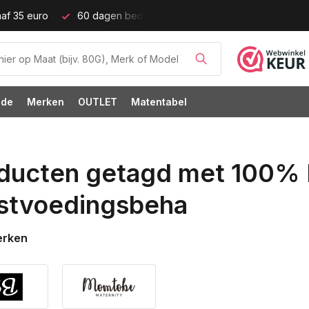
ijd!
Grote cupmaten (t/m cup M)!
ode
Merken
OUTLET
Matentabel
ducten getagd met 100%
stvoedingsbeha
erken