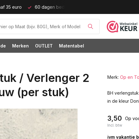
nktijd!
Grote cupmaten (t/m cup M)!
ode
Merken
OUTLET
Matentabel
uk / Verlenger 2
Merk:
Op en T
uw (per stuk)
BH verlengstuk 
in de kleur Do
3,50
Op vo
Incl. btw
ivm vakantie b