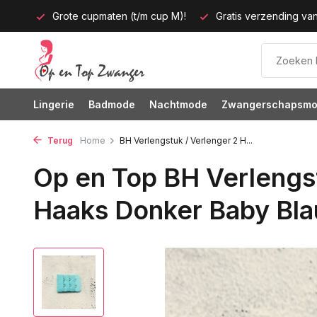
m cup M)!
Gratis verzending vanaf 35 euro
60 dagen bede
Lingerie
Badmode
Nachtmode
Zwangerschapsm
Terug
Home
BH Verlengstuk / Verlenger 2 H...
Op en Top BH Verlengst
Haaks Donker Baby Bla