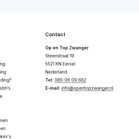
Contact
Op en Top Zwanger
Steenstraat 19
ing
5521 KN Eersel
ing
Nederland
eding?
Tel:
085-06 09 662
sbh’s
E-mail:
info@opentopzwanger.nl
de
emen
pen
ini's