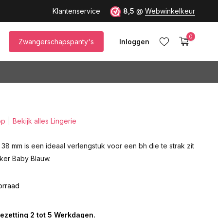
Klantenservice
8,5
@
Webwinkelkeur
0
Zwangerschapspanty's
Inloggen
op
Bekijk alles Lingerie
Account aanmaken
38 mm is een ideaal verlengstuk voor een bh die te strak zit
nker Baby Blauw.
orraad
ezetting 2 tot 5 Werkdagen.