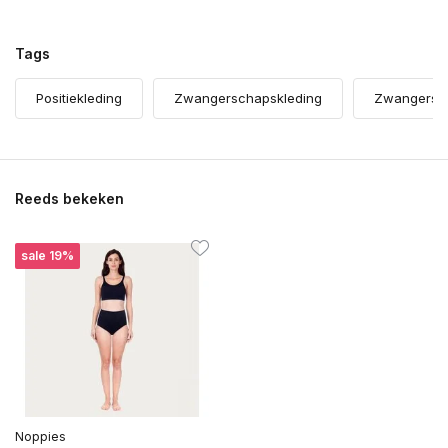
Tags
Positiekleding
Zwangerschapskleding
Zwangersc
Reeds bekeken
sale 19%
Noppies