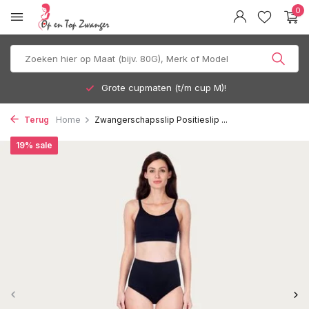
0
Grote cupmaten (t/m cup M)!
Terug
Home
Zwangerschapsslip Positieslip ...
19% sale