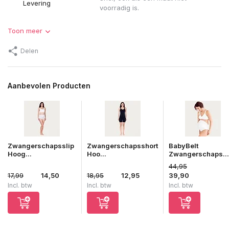
Levering
voorradig is.
Toon meer
Delen
Aanbevolen Producten
Zwangerschapsslip
Zwangerschapsshort
BabyBelt
Hoog...
Hoo...
Zwangerschaps...
44,95
17,99
14,50
18,95
12,95
39,90
Incl. btw
Incl. btw
Incl. btw