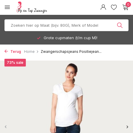
0
Grote cupmaten (t/m cup M)!
Terug
Home
Zwangerschapsjeans Positiejean...
73% sale