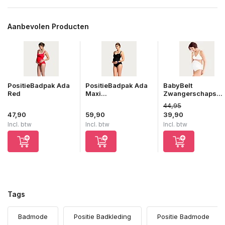
Aanbevolen Producten
PositieBadpak Ada
PositieBadpak Ada
BabyBelt
Red
Maxi...
Zwangerschaps...
44,95
47,90
59,90
39,90
Incl. btw
Incl. btw
Incl. btw
Tags
Badmode
Positie Badkleding
Positie Badmode