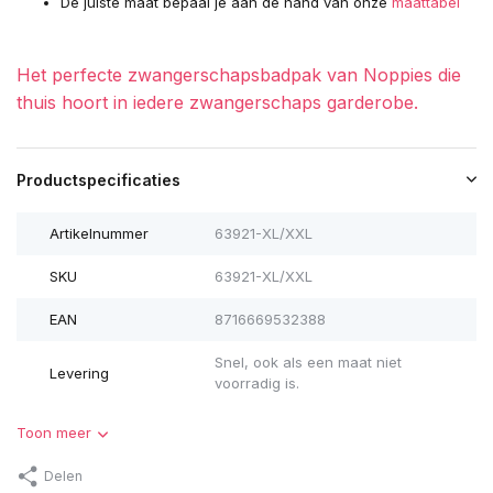
De juiste maat bepaal je aan de hand van onze
maattabel
Het perfecte zwangerschapsbadpak van Noppies die
thuis hoort in iedere zwangerschaps garderobe.
Productspecificaties
Artikelnummer
63921-XL/XXL
SKU
63921-XL/XXL
EAN
8716669532388
Snel, ook als een maat niet
Levering
voorradig is.
Toon meer
Delen