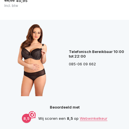
44,95
40,95
Incl. btw
Telefonisch Bereikbaar 10:00
tot 22:00
085-06 09 662
Beoordeeld met
8,5
Wij scoren een
8,5
op
Webwinkelkeur