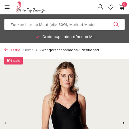
0
Grote cupmaten (t/m cup M)!
Terug
Home
Zwangerschapsbadpak Positiebad...
9% sale