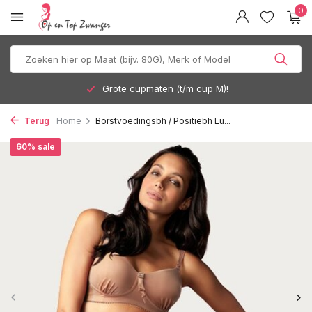
0
Grote cupmaten (t/m cup M)!
Terug
Home
Borstvoedingsbh / Positiebh Lu...
60% sale