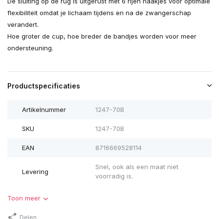
De sluiting op de rug is uitgerust met 6 rijen haakjes voor optimale
flexibiliteit omdat je lichaam tijdens en na de zwangerschap
verandert.
Hoe groter de cup, hoe breder de bandjes worden voor meer
ondersteuning.
Productspecificaties
Artikelnummer
1247-70B
SKU
1247-70B
EAN
8716669528114
Snel, ook als een maat niet
Levering
voorradig is.
Toon meer
Delen