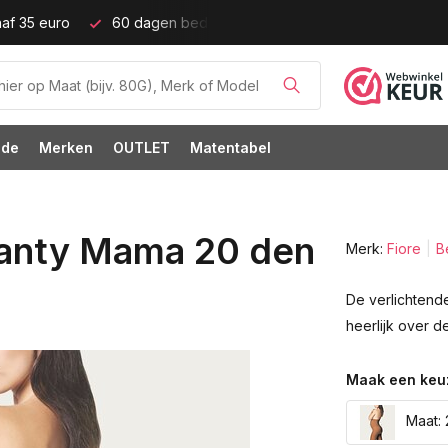
af 35 euro
60 dagen bedenktijd!
Grote cupmaten (t/m c
ode
Merken
OUTLET
Matentabel
anty Mama 20 den
Merk:
Fiore
B
De verlichtend
heerlijk over d
Maak een keu
Maat: 