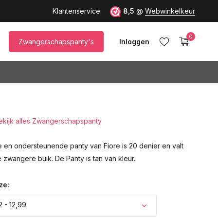
up M)!
Klantenservice
8,5
@
Webwinkelkeur
0
Zwangerschapspanty's
Inloggen
ekijk alles Zwangerschapspanty
Account aanmaken
e en ondersteunende panty van Fiore is 20 denier en valt
e zwangere buik. De Panty is tan van kleur.
ze:
2 - 12,99