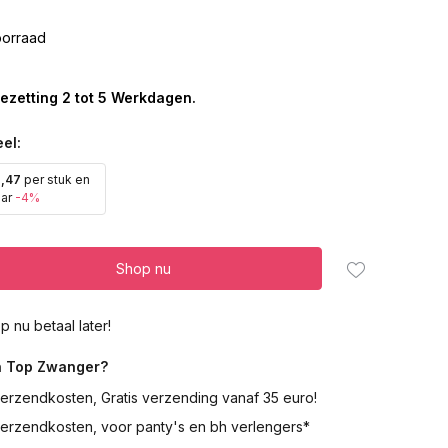
orraad
ezetting 2 tot 5 Werkdagen.
el:
2,47
per stuk en
aar
-4%
Shop nu
p nu betaal later!
 Top Zwanger?
erzendkosten, Gratis verzending vanaf 35 euro!
verzendkosten, voor panty's en bh verlengers*