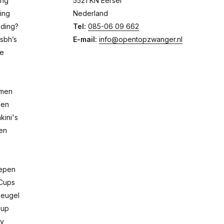
ing
5521 KN Eersel
ing
Nederland
eding?
Tel:
085-06 09 662
sbh’s
E-mail:
info@opentopzwanger.nl
de
emen
pen
ini's
men
repen
Cups
Beugel
Cup
dy