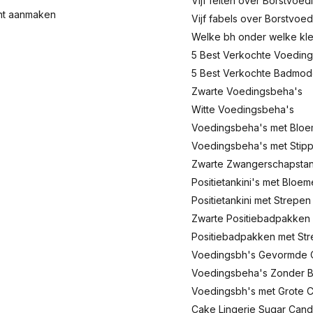
Vijf feiten over Borstvoed
nt aanmaken
Vijf fabels over Borstvoed
Welke bh onder welke kl
5 Best Verkochte Voeding
5 Best Verkochte Badmo
Zwarte Voedingsbeha's
Witte Voedingsbeha's
Voedingsbeha's met Blo
Voedingsbeha's met Stip
Zwarte Zwangerschapstank
Positietankini's met Bloe
Positietankini met Strepen
Zwarte Positiebadpakken
Positiebadpakken met St
Voedingsbh's Gevormde 
Voedingsbeha's Zonder 
Voedingsbh's met Grote 
Cake Lingerie Sugar Can