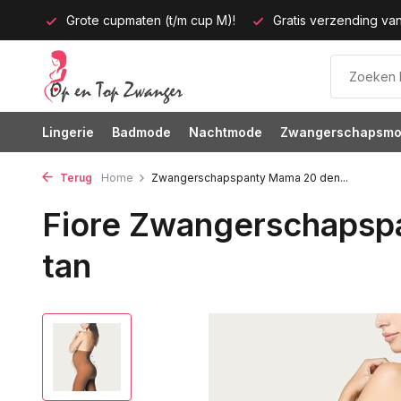
tijd!
Grote cupmaten (t/m cup M)!
Gratis verzending van
Lingerie
Badmode
Nachtmode
Zwangerschapsm
Terug
Home
Zwangerschapspanty Mama 20 den...
Fiore Zwangerschapsp
tan