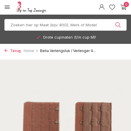
0
Grote cupmaten (t/m cup M)!
Terug
Home
Beha Verlengstuk / Verlenger 4...