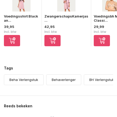
Voedingsshirt Black
ZwangerschapsKamerjas
Voedingsbh 
an...
...
Classi...
39,95
42,95
29,99
Incl. btw
Incl. btw
Incl. btw
Tags
Beha Verlengstuk
Behaverlenger
BH Verlengstuk
Reeds bekeken